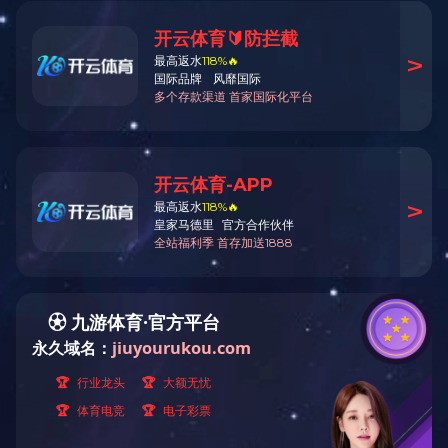
访客
角色
教师
学生
校友
走进天工
访客
校园生活
奖励资助