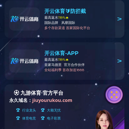
国家杰出青年基金
师资队伍
两院院士
国家
国家级领军人才
国家杰出青年基金获得者
周飞
国家“百千万”人才入选者
国家级青年人才入选者
张拥
更多师资