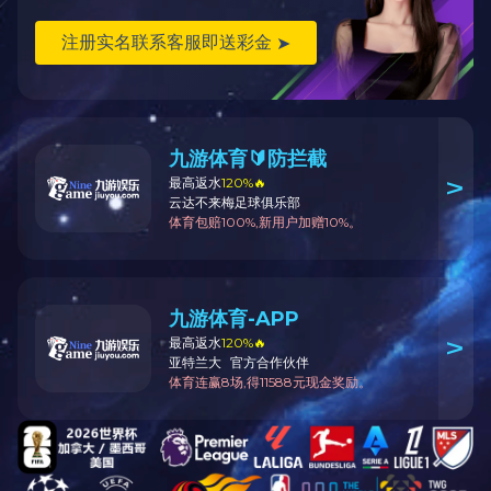
学
天
邮编
津I