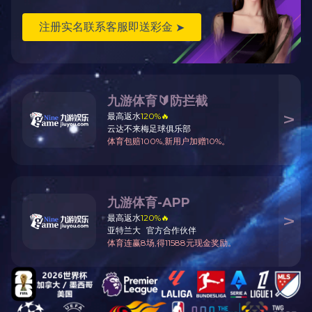
后勤管理处(
学
天
邮编
津I
J9九游会·(中国)首页登录入口
|
多宝在线(中国)唯一官方网站
|
九游体育网页版
登录入口
|
九游·jiuyou（中国）体育官方网站
|
九游体育(中国)官方网站
|
九游
娱乐（JIUYOU）官方网站_9YOU GAME
|
开云电子_开云电子（中国）
|
米兰