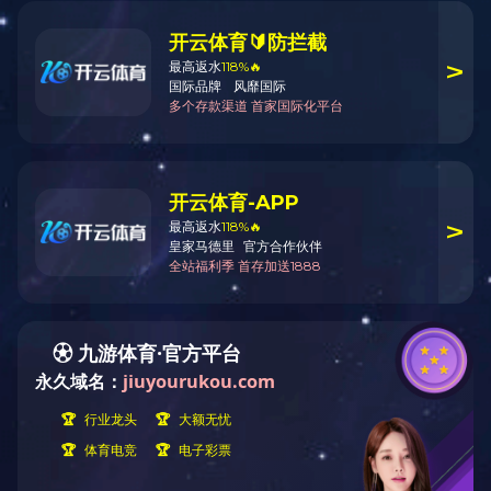
天工新闻
天工新闻
天工要闻
学校召开2025届毕业生
三届校党委第二轮巡察“回
院处动态
市文旅局与市人大民族宗
媒体天工
华北理工大学一行来我校
我校与河北省辛集市举行
我校两支“推普助力乡村
我校原创校史话剧《张汉
我校举行非常合能科技（
明晰形势 前瞻谋划——学
校党委理论学习中心组围
天津市高校“一融双高——